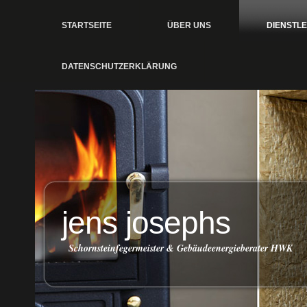
STARTSEITE
ÜBER UNS
DIENSTL
DATENSCHUTZERKLÄRUNG
jens josephs
Schornsteinfegermeister & Gebäudeenergieberater HWK