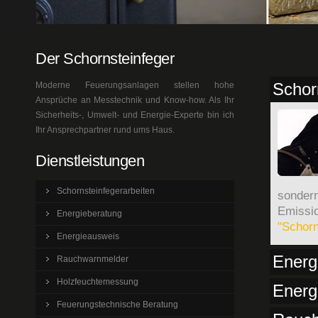
Der Schornsteinfeger
Schor
Moderne Feuerungsanlagen stellen hohe
Ansprüche an Messtechnik und Know-how. Als Ihr
Sicherheits-, Umwelt- und Energie-Experte bin ich
Ihr Ansprechpartner rund ums Haus.
Dienstleistungen
Schornsteinfegerarbeiten
sondern
Emissi
Energieberatung
"Schorn
Energieausweis
Energ
Rauchwarnmelder
Holzfeuchtemessung
Energ
Feuerungstechnische Beratung