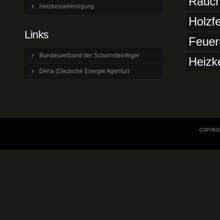
Rauch
Heizkesselreinigung
Holzf
Links
Feuer
Bundesverband der Schornsteinfeger
Heizk
Dena (Deutsche Energie Agentur)
COPYRIG